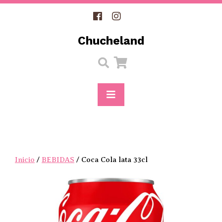
Skip
to
content
Chucheland
Open
Button
Inicio
/
BEBIDAS
/ Coca Cola lata 33cl