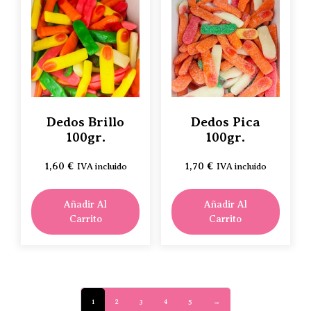
Dedos Brillo
Dedos Pica
100gr.
100gr.
1,60
€
1,70
€
IVA incluido
IVA incluido
Añadir Al
Añadir Al
Carrito
Carrito
1
2
3
4
5
→