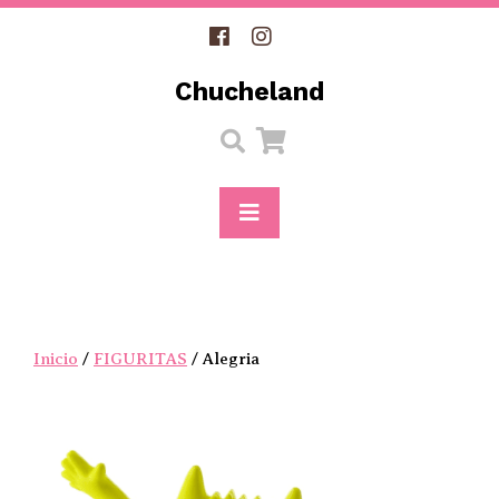
Skip
to
content
Chucheland
Open
Button
Inicio
/
FIGURITAS
/ Alegria